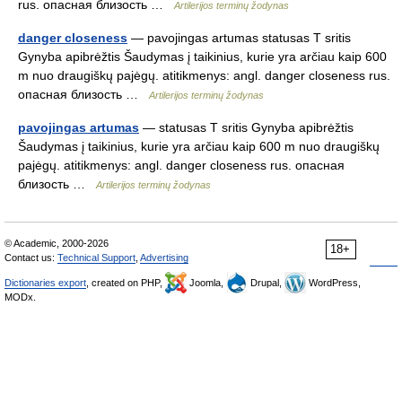
rus. опасная близость …
Artilerijos terminų žodynas
danger closeness
— pavojingas artumas statusas T sritis
Gynyba apibrėžtis Šaudymas į taikinius, kurie yra arčiau kaip 600
m nuo draugiškų pajėgų. atitikmenys: angl. danger closeness rus.
опасная близость …
Artilerijos terminų žodynas
pavojingas artumas
— statusas T sritis Gynyba apibrėžtis
Šaudymas į taikinius, kurie yra arčiau kaip 600 m nuo draugiškų
pajėgų. atitikmenys: angl. danger closeness rus. опасная
близость …
Artilerijos terminų žodynas
© Academic, 2000-2026
18+
Contact us:
Technical Support
,
Advertising
Dictionaries export
, created on PHP,
Joomla,
Drupal,
WordPress,
MODx.