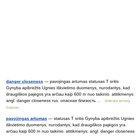
danger closeness
— pavojingas artumas statusas T sritis
Gynyba apibrėžtis Ugnies iškvietimo duomenys, nurodantys, kad
draugiškos pajėgos yra arčiau kaip 600 m nuo taikinio. atitikmenys:
angl. danger closeness rus. опасная близость …
Artilerijos terminų
žodynas
pavojingas artumas
— statusas T sritis Gynyba apibrėžtis Ugnies
iškvietimo duomenys, nurodantys, kad draugiškos pajėgos yra
arčiau kaip 600 m nuo taikinio. atitikmenys: angl. danger closeness