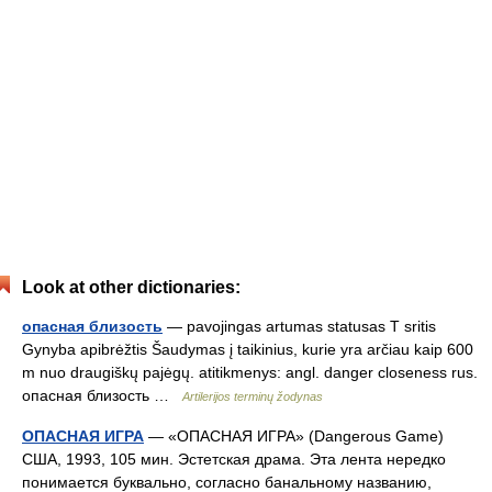
Look at other dictionaries:
опасная близость
— pavojingas artumas statusas T sritis
Gynyba apibrėžtis Šaudymas į taikinius, kurie yra arčiau kaip 600
m nuo draugiškų pajėgų. atitikmenys: angl. danger closeness rus.
опасная близость …
Artilerijos terminų žodynas
ОПАСНАЯ ИГРА
— «ОПАСНАЯ ИГРА» (Dangerous Game)
США, 1993, 105 мин. Эстетская драма. Эта лента нередко
понимается буквально, согласно банальному названию,