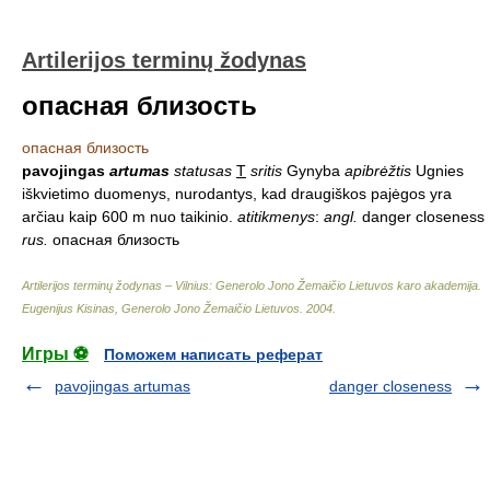
Artilerijos terminų žodynas
опасная близость
опасная близость
pavojingas
artumas
statusas
T
sritis
Gynyba
apibrėžtis
Ugnies
iškvietimo duomenys, nurodantys, kad draugiškos pajėgos yra
arčiau kaip 600 m nuo taikinio.
atitikmenys
:
angl.
danger closeness
rus.
опасная близость
Artilerijos terminų žodynas – Vilnius: Generolo Jono Žemaičio Lietuvos karo akademija
.
Eugenijus Kisinas, Generolo Jono Žemaičio Lietuvos
.
2004
.
Игры ⚽
Поможем написать реферат
pavojingas artumas
danger closeness